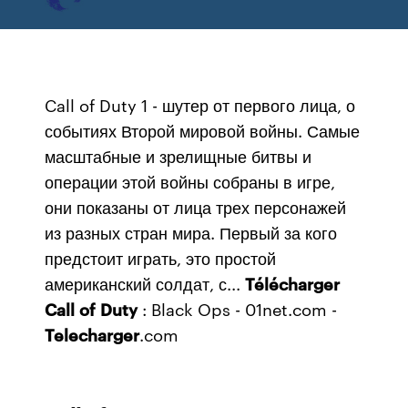
Call of Duty 1 - шутер от первого лица, о
событиях Второй мировой войны. Самые
масштабные и зрелищные битвы и
операции этой войны собраны в игре,
они показаны от лица трех персонажей
из разных стран мира. Первый за кого
предстоит играть, это простой
американский солдат, с...
Télécharger
Call
of
Duty
: Black Ops - 01net.com -
Telecharger
.com