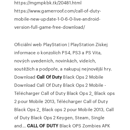
https://mgmpkbk.tk/20481.html
https://www.gamerroof.com/call-of-duty-
mobile-new-update-1-0-6-0-live-android-
version-full-game-free-download/
Oficiální web PlayStation | PlayStation
Získej
informace o konzolích PS4, PS3 a PS Vita,
nových uvedeních, novinkách, videích,
soutěžích a podpoře, a nakupuj nejnovější hry.
Download
Call
Of Duty
Black Ops 2 Mobile
Download Call Of Duty Black Ops 2 Mobile -
Télécharger Call of Duty Black Ops 2_ Black ops
2 pour Mobile 2013, Télécharger Call of Duty
Black Ops 2_ Black ops 2 pour Mobile 2013, Call
of Duty Black Ops 2 Keygen, Steam, Single
and…
CALL
OF
DUTY
Black OPS Zombies APK