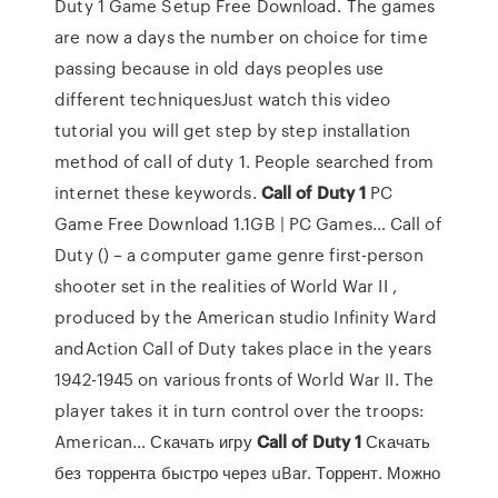
Duty 1 Game Setup Free Download. The games
are now a days the number on choice for time
passing because in old days peoples use
different techniquesJust watch this video
tutorial you will get step by step installation
method of call of duty 1. People searched from
internet these keywords.
Call
of
Duty
1
PC
Game Free Download 1.1GB | PC Games… Call of
Duty () – a computer game genre first-person
shooter set in the realities of World War II ,
produced by the American studio Infinity Ward
andAction Call of Duty takes place in the years
1942-1945 on various fronts of World War II. The
player takes it in turn control over the troops:
American... Скачать игру
Call
of
Duty
1
Скачать
без торрента быстро через uBar. Торрент. Можно