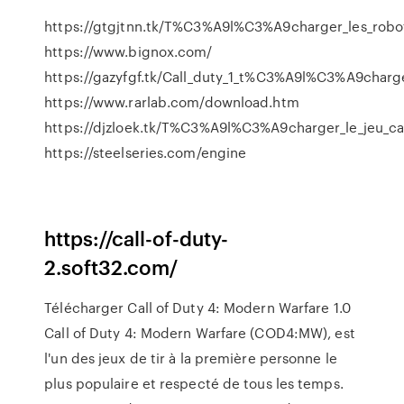
https://gtgjtnn.tk/T%C3%A9l%C3%A9charger_les_robot
https://www.bignox.com/
https://gazyfgf.tk/Call_duty_1_t%C3%A9l%C3%A9charg
https://www.rarlab.com/download.htm
https://djzloek.tk/T%C3%A9l%C3%A9charger_le_jeu_call
https://steelseries.com/engine
https://call-of-duty-
2.soft32.com/
Télécharger Call of Duty 4: Modern Warfare 1.0
Call of Duty 4: Modern Warfare (COD4:MW), est
l'un des jeux de tir à la première personne le
plus populaire et respecté de tous les temps.