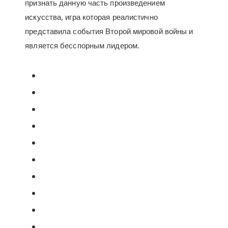
признать данную часть произведением
искусства, игра которая реалистично
представила события Второй мировой войны и
является бесспорным лидером.