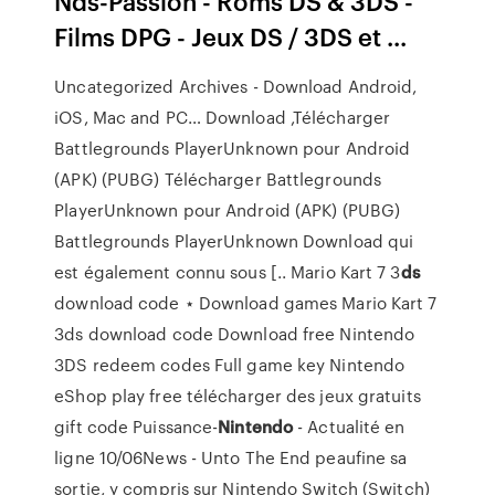
Nds-Passion - Roms DS & 3DS -
Films DPG - Jeux DS / 3DS et ...
Uncategorized Archives - Download Android,
iOS, Mac and PC…
Download ,Télécharger
Battlegrounds PlayerUnknown pour Android
(APK) (PUBG) Télécharger Battlegrounds
PlayerUnknown pour Android (APK) (PUBG)
Battlegrounds PlayerUnknown Download qui
est également connu sous [..
Mario Kart 7 3
ds
download code ⋆ Download games
Mario Kart 7
3ds download code Download free Nintendo
3DS redeem codes Full game key Nintendo
eShop play free télécharger des jeux gratuits
gift code
Puissance-
Nintendo
- Actualité en
ligne
10/06News - Unto The End peaufine sa
sortie, y compris sur Nintendo Switch (Switch)